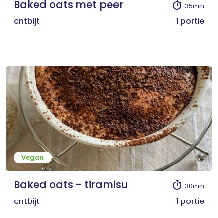
Baked oats met peer
35min
ontbijt
1 portie
Vegan
Baked oats - tiramisu
30min
ontbijt
1 portie