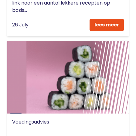
link naar een aantal lekkere recepten op
basis...
26 July
lees meer
Voedingsadvies