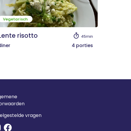
Vegetarisch
Lente risotto
45min
diner
4 porties
gemene
orwaarden
elgestelde vragen