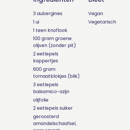
3 aubergines
Vegan
1 ui
Vegetarisch
1 teen knoflook
100 gram groene
olijven (zonder pit)
2 eetlepels
kappertjes
600 gram
tomaatblokjes (blik)
3 eetlepels
balsamico-azijn
olijfolie
2 eetlepels suiker
geroosterd
amandelschaafsel,