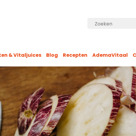
n & Vitaljuices
Blog
Recepten
AdemaVitaal
C