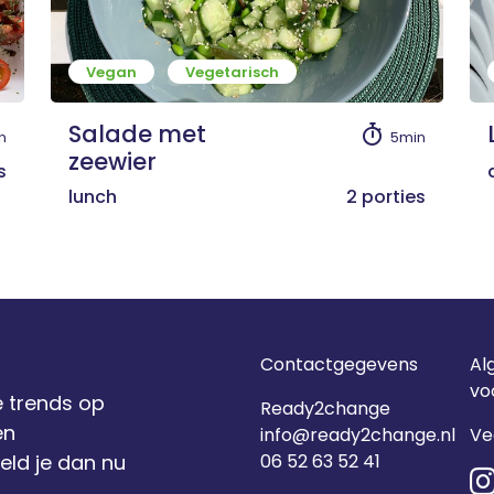
Vegan
Vegetarisch
Salade met
n
5min
zeewier
s
lunch
2 porties
Contactgegevens
Al
vo
e trends op
Ready2change
en
info@ready2change.nl
Ve
eld je dan nu
06 52 63 52 41